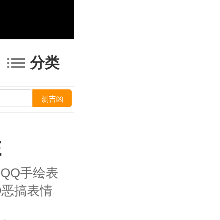
分类
E
QQ手绘表
Q恶搞表情