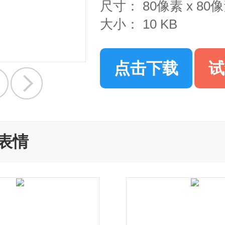
尺寸：
80像素 x 80
大小：
10 KB
点击下载
试
表情