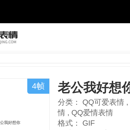
老公我好想
4帧
分类：
QQ可爱表情
,
情
,
QQ爱情表情
格式：
GIF