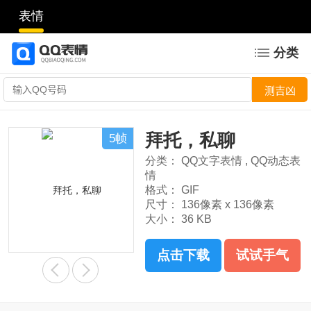
表情
分类
拜托，私聊
5帧
分类：
QQ文字表情
,
QQ动态表
情
格式：
GIF
尺寸：
136像素 x 136像素
大小：
36 KB
点击下载
试试手气