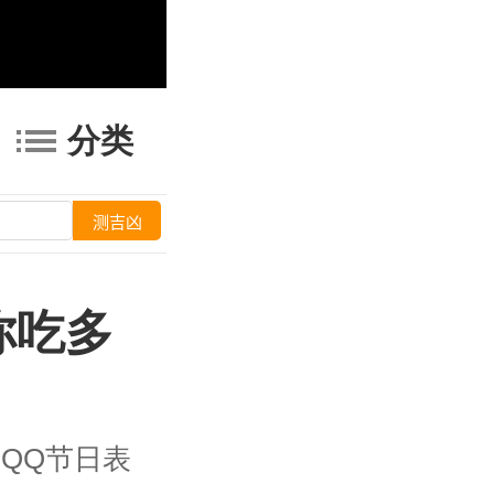
分类
你吃多
QQ节日表