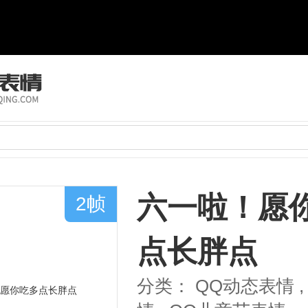
六一啦！愿
2帧
点长胖点
分类：
QQ动态表情
,