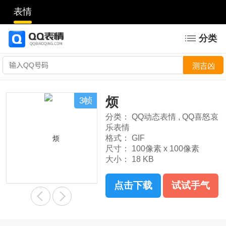
表情
分类
烦
3帧
分类：
QQ动态表情
,
QQ喜怒哀
乐表情
格式：
GIF
尺寸：
100像素 x 100像素
大小：
18 KB
点击下载
试试手气