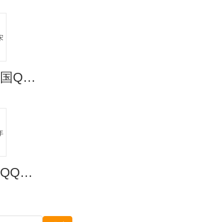
撒娇吃货宋民国QQ表情包
王凯中老年人QQ表情包