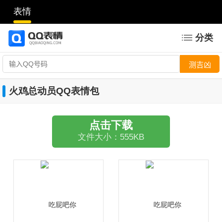
表情
分类
火鸡总动员QQ表情包
点击下载
文件大小：555KB