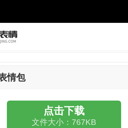
表情包
点击下载
文件大小：767KB