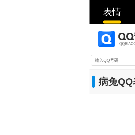
表情
病兔QQ